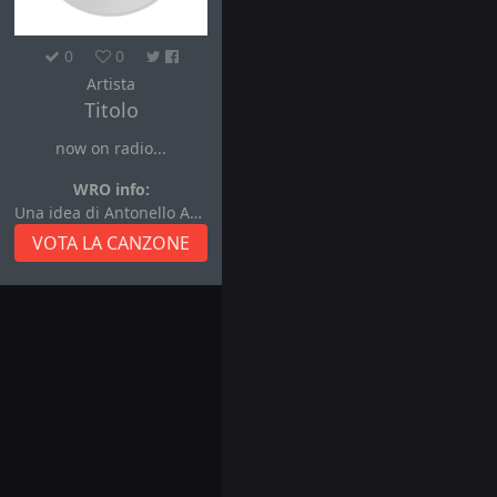
0
0
Artista
Titolo
now on radio...
WRO info:
Una idea di Antonello Autore
VOTA LA CANZONE