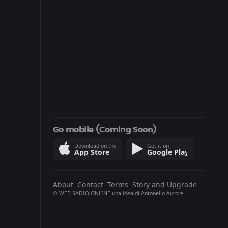
Go mobile (Coming Soon)
Download on the
Get it on
App Store
Google Play
About
Contact
Terms
Story and Upgrade
© WEB RADIO ONLINE una idea di
Antonello Autore