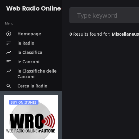
Web Radio Online
Menù
Homepage
play_circle_outline
0
Results found for:
Miscellaneus
le Radio
sort
la Classifica
trending_up
le Canzoni
sort
le Classifiche delle
trending_up
Canzoni
Cerca la Radio
search
BUY ON ITUNES