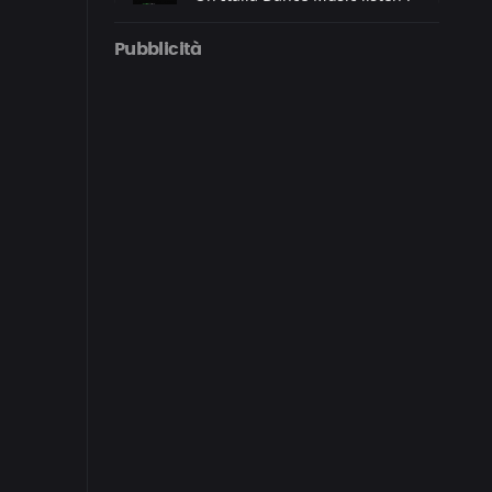
Could Go Back - ITALIA DANCE
MUSIC RADIO
Pubblicità
On Radio Subasio listen :
THE REAL THING - LISA
STANSFIELD
On Radio Megamix listen :
Stop And Stare -
ONEREPUBLIC