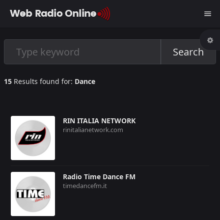
Web Radio Online
menu
Search
15
Results found for:
Dance
RIN ITALIA NETWORK
rinitalianetwork.com
Radio Time Dance FM
timedancefm.it