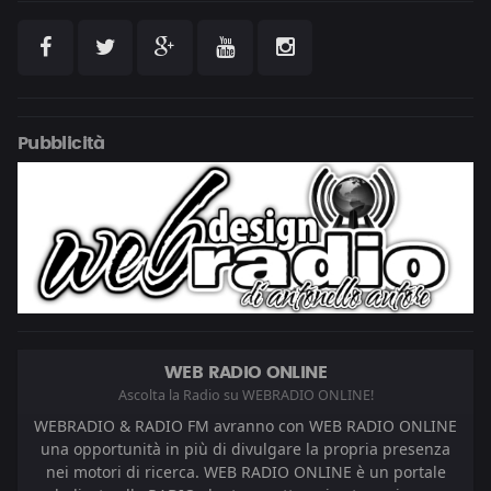
Pubblicità
WEB RADIO ONLINE
Ascolta la Radio su WEBRADIO ONLINE!
WEBRADIO & RADIO FM avranno con WEB RADIO ONLINE
una opportunità in più di divulgare la propria presenza
nei motori di ricerca. WEB RADIO ONLINE è un portale