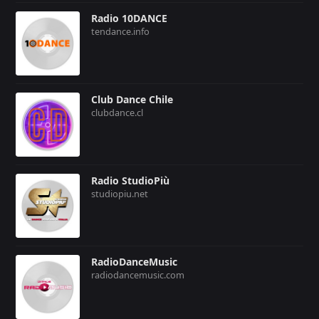
Radio 10DANCE
tendance.info
Club Dance Chile
clubdance.cl
Radio StudioPiù
studiopiu.net
RadioDanceMusic
radiodancemusic.com