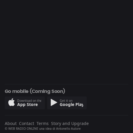
Go mobile (Coming Soon)
Download on the
Get it on
App Store
Google Play
About
Contact
Terms
Story and Upgrade
© WEB RADIO ONLINE una idea di
Antonello Autore