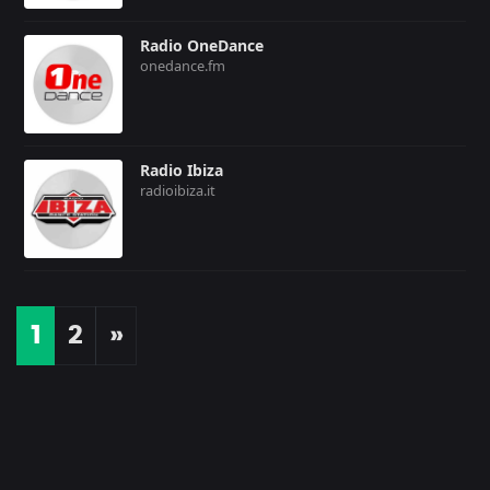
Radio OneDance
onedance.fm
Radio Ibiza
radioibiza.it
1
2
»