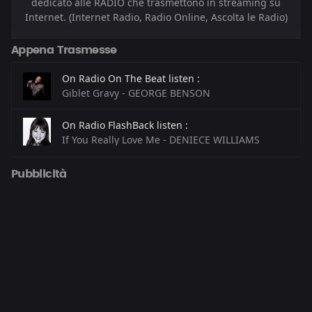
dedicato alle RADIO che trasmettono in streaming su
Internet. (Internet Radio, Radio Online, Ascolta le Radio)
Appena Trasmesse
On Radio On The Beat listen :
Giblet Gravy - GEORGE BENSON
On Radio FlashBack listen :
If You Really Love Me - DENIECE WILLIAMS
On Radio Lucrethia listen :
Pubblicità
I Had Some Help - POST MALONE
On Radio Kiss Kiss listen :
Mwaki - ZERB & SOFIYA NZAU