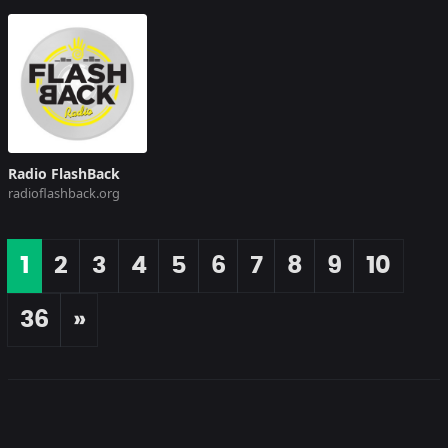
Radio FlashBack
radioflashback.org
1
2
3
4
5
6
7
8
9
10
36
»