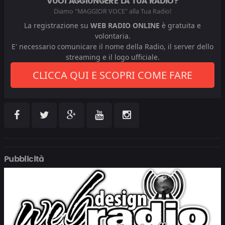
VUOI AGGIUNGERE LA TUA RADIO?
Diamo "MAGGIOR VOCE" alla Tua Radio!
La registrazione su
WEB RADIO ONLINE
è gratuita e
volontaria.
E' necessario comunicare il nome della Radio, il server dello
streaming e il logo ufficiale.
CLICCA QUI E SCOPRI COME FARE
Pubblicità