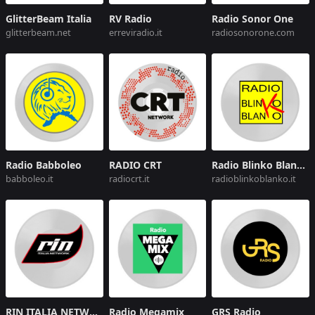
GlitterBeam Italia
RV Radio
Radio Sonor One
glitterbeam.net
erreviradio.it
radiosonorone.com
Radio Babboleo
RADIO CRT
Radio Blinko Blanko
babboleo.it
radiocrt.it
radioblinkoblanko.it
RIN ITALIA NETWORK
Radio Megamix
GRS Radio