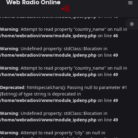
Web Radio Online
menu
Warning
: Undefined property: stdClass::$location in
/home/webradiovi/www/module_ipdeny.php
on line
46
Warning
: Attempt to read property "country_name" on null in
/home/webradiovi/www/module_ipdeny.php
on line
46
Warning
: Undefined property: stdClass::$location in
/home/webradiovi/www/module_ipdeny.php
on line
49
Warning
: Attempt to read property "country_name" on null in
/home/webradiovi/www/module_ipdeny.php
on line
49
Deprecated
: htmlspecialchars(): Passing null to parameter #1
($string) of type string is deprecated in
/home/webradiovi/www/module_ipdeny.php
on line
49
Warning
: Undefined property: stdClass::$location in
/home/webradiovi/www/module_ipdeny.php
on line
49
Warning
: Attempt to read property "city" on null in