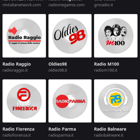
rinitalianetwork.com
radiomegamix.com
grsradio.it
Radio Raggio
Oldies98
Radio M100
radioraggio.it
oldies98.it
radiom100.it
Radio Fiorenza
Radio Parma
Radio Balneare
radiofiorenza.it
radioparma.it
radiobalneare.it