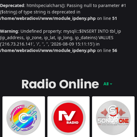
Deprecated
: htmlspecialchars(): Passing null to parameter #1
($string) of type string is deprecated in
/home/webradiovi/www/module_ipdeny.php
on line
51
Warning
: Undefined property: mysqli::$INSERT INTO tbl_ip
(ip_address, ip_zone, ip_lat, ip_long, ip_dateins) VALUES
('216.73.216.141', '/', '', '', '2026-08-09 15:11:15') in
/home/webradiovi/www/module_ipdeny.php
on line
56
Radio Online
All