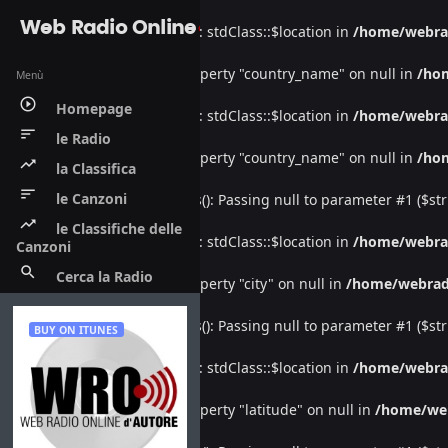
Web Radio Online
Warning
: Undefined property: stdClass::$location in
/home/webra
Warning
: Attempt to read property "country_name" on null in
/ho
Menù
play_circle_outline
Homepage
Warning
: Undefined property: stdClass::$location in
/home/webra
sort
le Radio
Warning
: Attempt to read property "country_name" on null in
/ho
trending_up
la Classifica
sort
le Canzoni
Deprecated
: htmlspecialchars(): Passing null to parameter #1 ($str
trending_up
le Classifiche delle
Warning
: Undefined property: stdClass::$location in
/home/webra
Canzoni
search
Cerca la Radio
Warning
: Attempt to read property "city" on null in
/home/webrad
Deprecated
: htmlspecialchars(): Passing null to parameter #1 ($str
BUY ON ITUNES
Warning
: Undefined property: stdClass::$location in
/home/webra
Warning
: Attempt to read property "latitude" on null in
/home/we