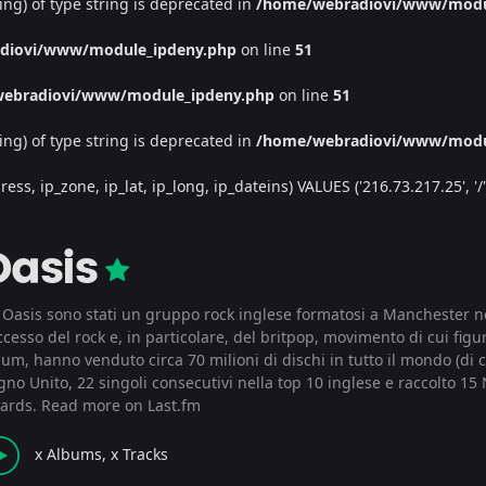
ing) of type string is deprecated in
/home/webradiovi/www/modu
diovi/www/module_ipdeny.php
on line
51
ebradiovi/www/module_ipdeny.php
on line
51
ing) of type string is deprecated in
/home/webradiovi/www/modu
, ip_zone, ip_lat, ip_long, ip_dateins) VALUES ('216.73.217.25', '/', '
Oasis
i Oasis sono stati un gruppo rock inglese formatosi a Manchester nel
cesso del rock e, in particolare, del britpop, movimento di cui figur
um, hanno venduto circa 70 milioni di dischi in tutto il mondo (di c
gno Unito, 22 singoli consecutivi nella top 10 inglese e raccolto 
ards.
Read more on Last.fm
x Albums, x Tracks