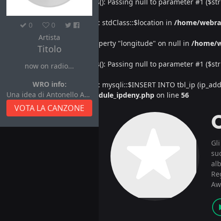
Deprecated
: htmlspecialchars(): Passing null to parameter #1 ($str
Warning
: Undefined property: stdClass::$location in
/home/webra
0
0
Artista
Warning
: Attempt to read property "longitude" on null in
/home/w
Titolo
Deprecated
: htmlspecialchars(): Passing null to parameter #1 ($str
now on radio...
WRO info:
Warning
: Undefined property: mysqli::$INSERT INTO tbl_ip (ip_address
Una idea di Antonello Autore
/home/webradiovi/www/module_ipdeny.php
on line
56
VOTA LA CANZONE
Gl
suc
alb
Re
Aw