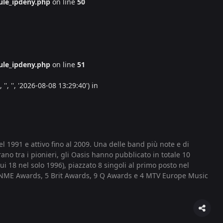
le_ipdeny.php
on line
50
le_ipdeny.php
on line
51
', '', '2026-08-08 13:29:40') in
 1991 e attivo fino al 2009. Una delle band più note e di
ano tra i pionieri, gli Oasis hanno pubblicato in totale 10
ui 18 nel solo 1996), piazzato 8 singoli al primo posto nel
15 NME Awards, 5 Brit Awards, 9 Q Awards e 4 MTV Europe Music