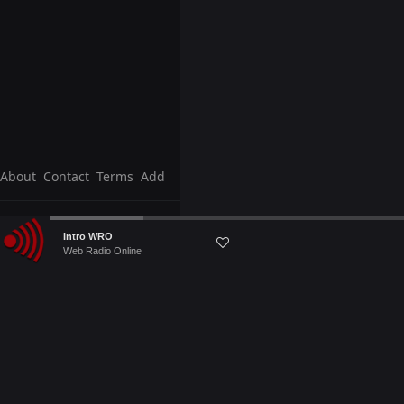
About
Contact
Terms
Add
Audio
Intro WRO
Player
Web Radio Online